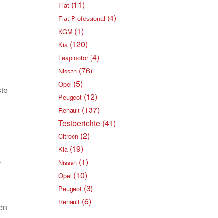
(11)
Fiat
(4)
Fiat Professional
(1)
KGM
(120)
Kia
(4)
Leapmotor
(76)
Nissan
(5)
Opel
ste
(12)
Peugeot
(137)
Renault
Testberichte
(41)
(2)
Citroen
(19)
Kia
(1)
Nissan
f
(10)
Opel
(3)
Peugeot
(6)
Renault
hen