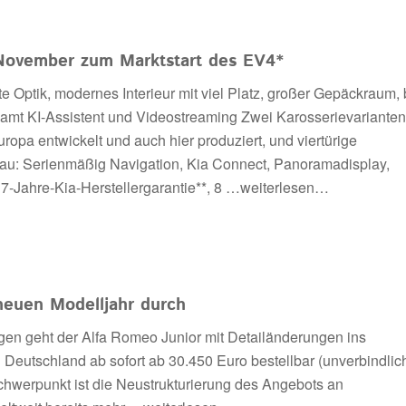
 November zum Marktstart des EV4*
 Optik, modernes Interieur mit viel Platz, großer Gepäckraum, 
amt KI-Assistent und Videostreaming Zwei Karosserievarianten
ropa entwickelt und auch hier produziert, und viertürige
u: Serienmäßig Navigation, Kia Connect, Panoramadisplay,
-Jahre-Kia-Herstellergarantie**, 8
…weiterlesen…
neuen Modelljahr durch
gen geht der Alfa Romeo Junior mit Detailänderungen ins
 Deutschland ab sofort ab 30.450 Euro bestellbar (unverbindlic
hwerpunkt ist die Neustrukturierung des Angebots an