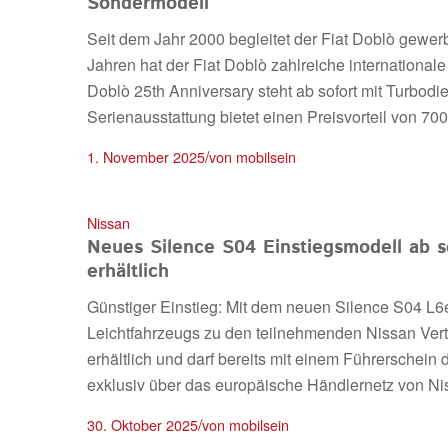
Sondermodell
Seit dem Jahr 2000 begleitet der Fiat Doblò gewer
Jahren hat der Fiat Doblò zahlreiche internationa
Doblò 25th Anniversary steht ab sofort mit Turbodi
Serienausstattung bietet einen Preisvorteil von 70
/
1. November 2025
von
mobilsein
Nissan
Neues Silence S04 Einstiegsmodell ab s
erhältlich
Günstiger Einstieg: Mit dem neuen Silence S04 L6e
Leichtfahrzeugs zu den teilnehmenden Nissan Vertr
erhältlich und darf bereits mit einem Führerschei
exklusiv über das europäische Händlernetz von N
/
30. Oktober 2025
von
mobilsein