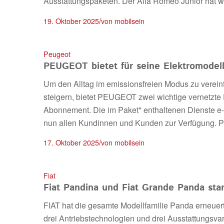
Ausstattungspaketen. Der Alfa Romeo Junior hat w
/
19. Oktober 2025
von
mobilsein
Peugeot
PEUGEOT bietet für seine Elektromodell
Um den Alltag im emissionsfreien Modus zu vereinfa
steigern, bietet PEUGEOT zwei wichtige vernetzte 
Abonnement. Die im Paket* enthaltenen Dienste
nun allen Kundinnen und Kunden zur Verfügung.
/
17. Oktober 2025
von
mobilsein
Fiat
Fiat Pandina und Fiat Grande Panda sta
FIAT hat die gesamte Modellfamilie Panda erneuert 
drei Antriebstechnologien und drei Ausstattungsvar