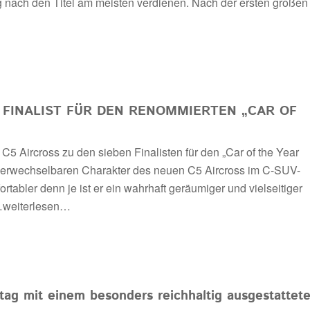
g nach den Titel am meisten verdienen. Nach der ersten großen
T FINALIST FÜR DEN RENOMMIERTEN „CAR OF
 C5 Aircross zu den sieben Finalisten für den „Car of the Year
verwechselbaren Charakter des neuen C5 Aircross im C-SUV-
abler denn je ist er ein wahrhaft geräumiger und vielseitiger
weiterlesen…
stag mit einem besonders reichhaltig ausgestattet