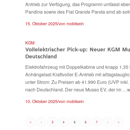
Antrieb zur Verfügung, das Programm umfasst ebenf
Pandina sowie des Fiat Grande Panda sind ab sofor
/
15. Oktober 2025
von
mobilsein
KGM
Vollelektrischer Pick-up: Neuer KGM Mu
Deutschland
Elektrofahrzeug mit Doppelkabine und knapp 1,35 
Anhängelast Kraftvoller E-Antrieb mit alltagstau
unter Strom: Zu Preisen ab 41.990 Euro (UVP inkl. 1
nach Deutschland. Der neue Musso EV, der im
…w
/
10. Oktober 2025
von
mobilsein
«
‹
3
4
6
7
›
»
5