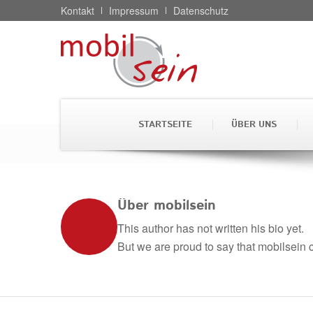
Kontakt
Impressum
Datenschutz
Mit der Versendung Ihrer
Bearbeitung der Kontakta
STARTSEITE
ÜBER UNS
Weiterleitung an Dritte i
Autorenarchiv für: mobilsein
Weitere Hinweise zum Da
Ic
Über
mobilsein
This author has not written his bio yet.
But we are proud to say that
mobilsein
c