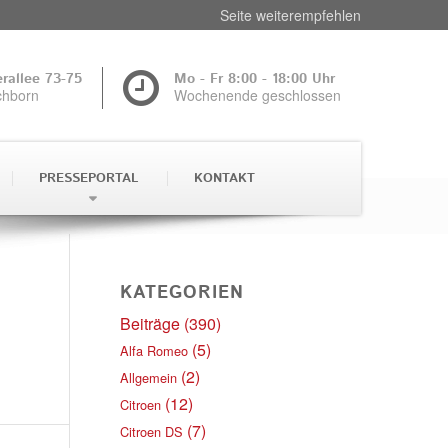
Seite weiterempfehlen
rallee 73-75
Mo - Fr 8:00 - 18:00 Uhr
chborn
Wochenende geschlossen
 gespeichert und zur
utzt werden. Eine
PRESSEPORTAL
KONTAKT
Du bist hier:
Startseite
/
Presseportal
/
mobilsein
tenschutz
.
e ab
KATEGORIEN
Beiträge
(390)
(5)
Alfa Romeo
(2)
Allgemein
(12)
Citroen
(7)
Citroen DS