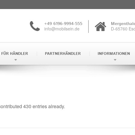
+49 6196-9994-555
Mergenthale
info@mobilsein.de
D-65760 Es
 Anfrage erklären Sie sich damit einverstanden, dass Ihre Daten
ufnahme sowie für die Zusendung von Informationsmaterial gen
FÜR HÄNDLER
PARTNERHÄNDLER
INFORMATIONEN
st ausgeschlossen.
tenschutz entnehmen Sie bitte unseren
Informationen zum Da
h stimme zu
Ich lehn
ontributed 430 entries already.