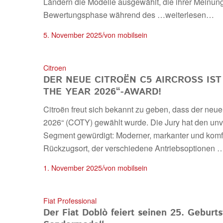
Ländern die Modelle ausgewählt, die ihrer Meinun
Bewertungsphase während des
…weiterlesen…
/
5. November 2025
von
mobilsein
Citroen
DER NEUE CITROËN C5 AIRCROSS IS
THE YEAR 2026“-AWARD!
Citroën freut sich bekannt zu geben, dass der neue
2026“ (COTY) gewählt wurde. Die Jury hat den un
Segment gewürdigt: Moderner, markanter und komfort
Rückzugsort, der verschiedene Antriebsoptionen
…
/
1. November 2025
von
mobilsein
Fiat Professional
Der Fiat Doblò feiert seinen 25. Geburt