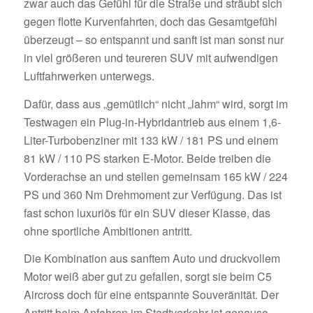
zwar auch das Gefühl für die Straße und sträubt sich
gegen flotte Kurvenfahrten, doch das Gesamtgefühl
überzeugt – so entspannt und sanft ist man sonst nur
in viel größeren und teureren SUV mit aufwendigen
Luftfahrwerken unterwegs.
Dafür, dass aus „gemütlich“ nicht „lahm“ wird, sorgt im
Testwagen ein Plug-in-Hybridantrieb aus einem 1,6-
Liter-Turbobenziner mit 133 kW / 181 PS und einem
81 kW / 110 PS starken E-Motor. Beide treiben die
Vorderachse an und stellen gemeinsam 165 kW / 224
PS und 360 Nm Drehmoment zur Verfügung. Das ist
fast schon luxuriös für ein SUV dieser Klasse, das
ohne sportliche Ambitionen antritt.
Die Kombination aus sanftem Auto und druckvollem
Motor weiß aber gut zu gefallen, sorgt sie beim C5
Aircross doch für eine entspannte Souveränität. Der
Antritt beim Anfahren im Stadtverkehr ist genauso