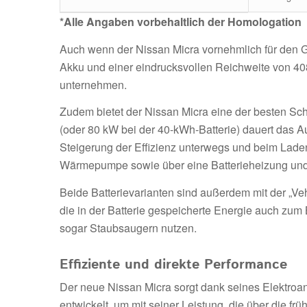
*Alle Angaben vorbehaltlich der Homologation
Auch wenn der Nissan Micra vornehmlich für den 
Akku und einer eindrucksvollen Reichweite von 40
unternehmen.
Zudem bietet der Nissan Micra eine der besten S
(oder 80 kW bei der 40-kWh-Batterie) dauert das Au
Steigerung der Effizienz unterwegs und beim Laden
Wärmepumpe sowie über eine Batterieheizung und
Beide Batterievarianten sind außerdem mit der „Veh
die in der Batterie gespeicherte Energie auch zum
sogar Staubsaugern nutzen.
Effiziente und direkte Performance
Der neue Nissan Micra sorgt dank seines Elektroan
entwickelt, um mit seiner Leistung, die über die 