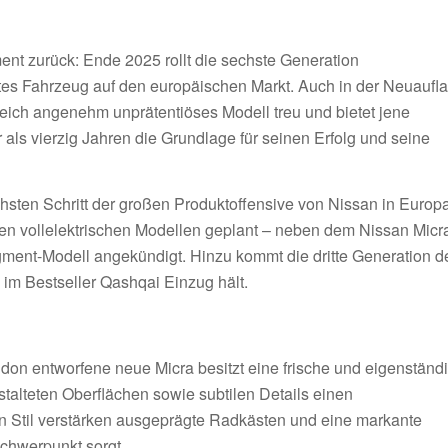
nt zurück: Ende 2025 rollt die sechste Generation
tztes Fahrzeug auf den europäischen Markt. Auch in der Neuaufl
gleich angenehm unprätentiöses Modell treu und bietet jene
 als vierzig Jahren die Grundlage für seinen Erfolg und seine
hsten Schritt der großen Produktoffensive von Nissan in Europa
uen vollelektrischen Modellen geplant – neben dem Nissan Micr
ment-Modell angekündigt. Hinzu kommt die dritte Generation d
 im Bestseller Qashqai Einzug hält.
on entworfene neue Micra besitzt eine frische und eigenständ
stalteten Oberflächen sowie subtilen Details einen
igen Stil verstärken ausgeprägte Radkästen und eine markante
Schwerpunkt sorgt.