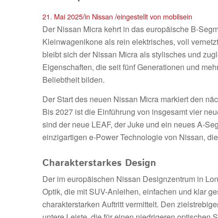
/
/
21. Mai 2025
in
Nissan
eingestellt von
mobilsein
Der Nissan Micra kehrt in das europäische B-Segme
Kleinwagenikone als rein elektrisches, voll verne
bleibt sich der Nissan Micra als stylisches und zu
Eigenschaften, die seit fünf Generationen und mehr
Beliebtheit bilden.
Der Start des neuen Nissan Micra markiert den näc
Bis 2027 ist die Einführung von insgesamt vier ne
sind der neue LEAF, der Juke und ein neues A-Seg
einzigartigen e-Power Technologie von Nissan, die
Charakterstarkes Design
Der im europäischen Nissan Designzentrum in Lond
Optik, die mit SUV-Anleihen, einfachen und klar ge
charakterstarken Auftritt vermittelt. Den zielstreb
untere Leiste, die für einen niedrigeren optischen 