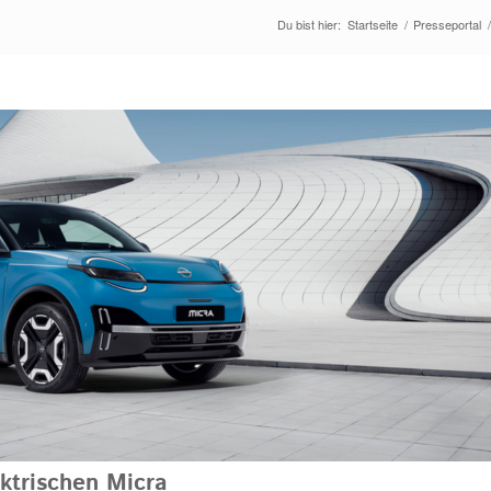
Du bist hier:
Startseite
/
Presseportal
/
ektrischen Micra