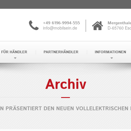
+49 6196-9994-555
Mergenthale
info@mobilsein.de
D-65760 Es
 Anfrage erklären Sie sich damit einverstanden, dass Ihre Daten
ufnahme sowie für die Zusendung von Informationsmaterial gen
FÜR HÄNDLER
PARTNERHÄNDLER
INFORMATIONEN
st ausgeschlossen.
tenschutz entnehmen Sie bitte unseren
Informationen zum Da
Archiv
h stimme zu
Ich lehn
AN PRÄSENTIERT DEN NEUEN VOLLELEKTRISCHEN 