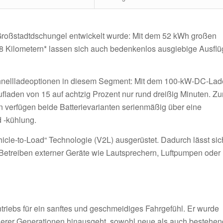
Großstadtdschungel entwickelt wurde: Mit dem 52 kWh großen
8 Kilometern* lassen sich auch bedenkenlos ausgiebige Ausfl
chnellladeoptionen in diesem Segment: Mit dem 100-kW-DC-Lad
fladen von 15 auf achtzig Prozent nur rund dreißig Minuten. Zu
 verfügen beide Batterievarianten serienmäßig über eine
 -kühlung.
icle-to-Load“ Technologie (V2L) ausgerüstet. Dadurch lässt sic
 Betreiben externer Geräte wie Lautsprechern, Luftpumpen oder
triebs für ein sanftes und geschmeidiges Fahrgefühl. Er wurde
früherer Generationen hinausgeht, sowohl neue als auch bestehe