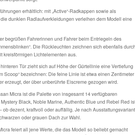
ührungen erhältlich: mit „Active“-Radkappen sowie als
d die dunklen Radlaufverkleidungen verleihen dem Modell eine
fer begrüßen Fahrerinnen und Fahrer beim Entriegeln des
mmensblinken“. Die Rückleuchten zeichnen sich ebenfalls durc
it kreisförmigen Lichtelementen aus.
nteren Tür zieht sich auf Höhe der Gürtellinie eine Vertiefung
am Scoop“ bezeichnen: Die feine Linie ist etwa einen Zentimeter
erer erzeugt, der über unberührte Eiscreme gezogen wird.
san Micra ist die Palette von insgesamt 14 verfügbaren
, Mystery Black, Noble Marine, Authentic Blue und Rebel Red is
b dezent, kraftvoll oder auffällig. Je nach Ausstattungsvarian
schwarzen oder grauen Dach zur Wahl.
ra feiert all jene Werte, die das Modell so beliebt gemacht