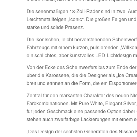
Die serienmäßigen 18-Zoll-Räder sind in zwei Ausf
Leichtmetallfelgen „Iconic“. Die großen Felgen un
starke und solide Präsenz.
Die ikonischen, leicht hervorstehenden Scheinwer
Fahrzeugs mit einem kurzen, pulsierenden „Willko
ein schlichtes, aber kunstvolles LED-Lichtdesign m
Von der Ecke des Scheinwerfers bis zum Ende der hi
über die Karosserie, die die Designer als „Ice Cre
breit und erinnert an die Form, die ein Eisportioni
Zentral für den markanten Charakter des neuen Nis
Farbkombinationen. Mit Pure White, Elegant Silver
für jeden Geschmack eine passende Option dabei – o
stehen auch zweifarbige Lackierungen mit einem 
„Das Design der sechsten Generation des Nissan Mic