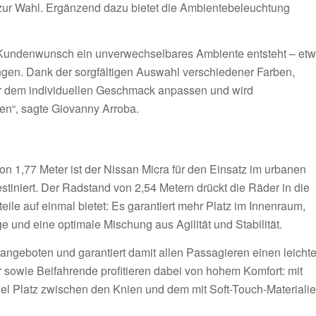
zur Wahl. Ergänzend dazu bietet die Ambientebeleuchtung
h Kundenwunsch ein unverwechselbares Ambiente entsteht – et
gen. Dank der sorgfältigen Auswahl verschiedener Farben,
eur dem individuellen Geschmack anpassen und wird
n“, sagte Giovanny Arroba.
on 1,77 Meter ist der Nissan Micra für den Einsatz im urbanen
tiniert. Der Radstand von 2,54 Metern drückt die Räder in die
eile auf einmal bietet: Es garantiert mehr Platz im Innenraum,
e und eine optimale Mischung aus Agilität und Stabilität.
 angeboten und garantiert damit allen Passagieren einen leicht
r sowie Beifahrende profitieren dabei von hohem Komfort: mit
iel Platz zwischen den Knien und dem mit Soft-Touch-Materiali