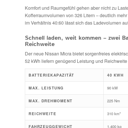
Komfort und Raumgefühl gehen aber nicht zu Lasten 
Kofferraumvolumen von 326 Litern – deutlich meh
im Verhältnis 40:60 lässt sich das Ladevolumen auf 
Schnell laden, weit kommen – zwei Ba
Reichweite
Der neue Nissan Micra bietet sorgenfreies elektris
52 kWh liefern genügend Leistung und Reichweite 
BATTERIEKAPAZITÄT
40 KWH
MAX. LEISTUNG
90 kW
MAX. DREHMOMENT
225 Nm
REICHWEITE
310 km*
FAHRZEUGGEWICHT
1.400 kg