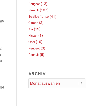
(12)
Peugeot
(137)
Renault
Testberichte
(41)
age
(2)
Citroen
(19)
Kia
(1)
Nissan
(10)
Opel
(3)
:
Peugeot
a
(6)
Renault
er
ARCHIV
ige