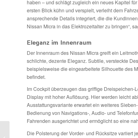
haben – und schlägt zugleich ein neues Kapitel für
ersten Blick kühn und verspielt, verleiht dem Fah
ansprechende Details integriert, die die Kundinne
Nissan Micra in das Elektrozeitalter zu bringen“, 
Eleganz im Innenraum
Der Innenraum des Nissan Micra greift ein Leitmoti
schlichte, dezente Eleganz. Subtile, versteckte De
beispielsweise die eingearbeitete Silhouette des 
befindet.
Im Cockpit überzeugen das griffige Dreispeichen-L
Display mit hoher Auflösung. Hier werden leicht ab
Ausstattungsvariante erwartet ein weiteres Sieben
Bedienung von Navigations-, Audio- und Telefonfunk
Fahrenden ausgerichtet und ermöglicht so eine naht
Kia gibt Preis und
Die Polsterung der Vorder- und Rücksitze variiert
Ausstattungsdetails des