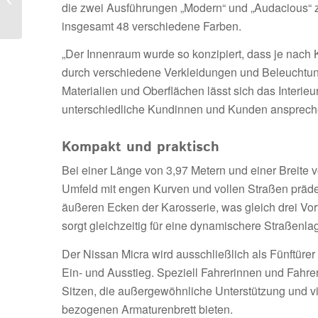
die zwei Ausführungen „Modern“ und „Audacious“ 
EV9 GT* bekannt
insgesamt 48 verschiedene Farben.
„Der Innenraum wurde so konzipiert, dass je nac
durch verschiedene Verkleidungen und Beleuchtun
Materialien und Oberflächen lässt sich das Interi
unterschiedliche Kundinnen und Kunden anspreche
Kompakt und praktisch
Bei einer Länge von 3,97 Metern und einer Breite v
Umfeld mit engen Kurven und vollen Straßen prädes
äußeren Ecken der Karosserie, was gleich drei Vort
sorgt gleichzeitig für eine dynamischere Straßenlag
Der Nissan Micra wird ausschließlich als Fünftürer
Ein- und Ausstieg. Speziell Fahrerinnen und Fahre
Sitzen, die außergewöhnliche Unterstützung und v
bezogenen Armaturenbrett bieten.