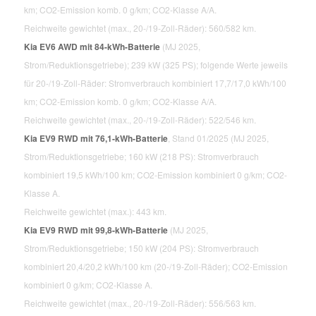
km; CO2-Emission komb. 0 g/km; CO2-Klasse A/A.
Reichweite gewichtet (max., 20-/19-Zoll-Räder): 560/582 km.
Kia EV6 AWD mit 84-kWh-Batterie
(MJ 2025,
Strom/Reduktionsgetriebe); 239 kW (325 PS); folgende Werte jeweils
für 20-/19-Zoll-Räder: Stromverbrauch kombiniert 17,7/17,0 kWh/100
km; CO2-Emission komb. 0 g/km; CO2-Klasse A/A.
Reichweite gewichtet (max., 20-/19-Zoll-Räder): 522/546 km.
Kia EV9 RWD mit 76,1-kWh-Batterie
, Stand 01/2025 (MJ 2025,
Strom/Reduktionsgetriebe; 160 kW (218 PS): Stromverbrauch
kombiniert 19,5 kWh/100 km; CO2-Emission kombiniert 0 g/km; CO2-
Klasse A.
Reichweite gewichtet (max.): 443 km.
Kia EV9 RWD mit 99,8-kWh-Batterie
(MJ 2025,
Strom/Reduktionsgetriebe; 150 kW (204 PS): Stromverbrauch
kombiniert 20,4/20,2 kWh/100 km (20-/19-Zoll-Räder); CO2-Emission
kombiniert 0 g/km; CO2-Klasse A.
Reichweite gewichtet (max., 20-/19-Zoll-Räder): 556/563 km.