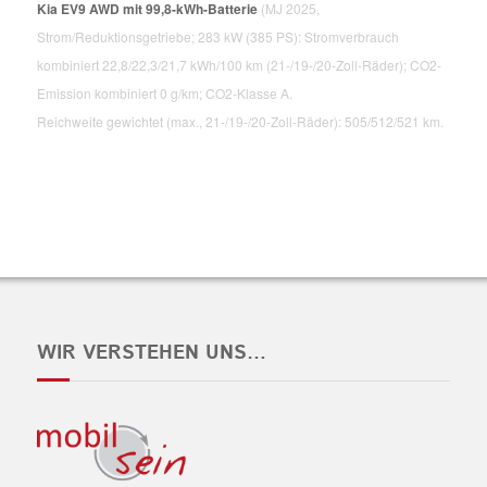
Kia EV9 AWD mit 99,8-kWh-Batterie
(MJ 2025,
Strom/Reduktionsgetriebe; 283 kW (385 PS): Stromverbrauch
kombiniert 22,8/22,3/21,7 kWh/100 km (21-/19-/20-Zoll-Räder); CO2-
Emission kombiniert 0 g/km; CO2-Klasse A.
Reichweite gewichtet (max., 21-/19-/20-Zoll-Räder): 505/512/521 km.
WIR VERSTEHEN UNS…