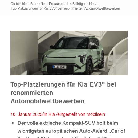
Du bist hier:
Startseite
/
Presseportal
/
Beiträge
/
Kia
/
Top-Platzierungen für Kia EV3* bei renommierten Automobilwettbewerben
Top-Platzierungen für Kia EV3* bei
renommierten
Automobilwettbewerben
/
/
10. Januar 2025
in
Kia
eingestellt von
mobilsein
Der vollelektrische Kompakt-SUV holt beim
wichtigsten europäischen Auto-Award „Car of