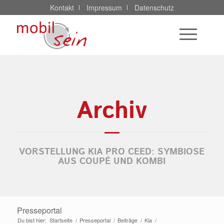
Kontakt
Impressum
Datenschutz
Mit der Versendung Ihrer Anfrage erklären Sie sich damit
einverstanden, dass Ihre Daten gespeichert und zur
Bearbeitung der Kontaktaufnahme sowie für die Zusendung
Archiv
von Informationsmaterial genutzt werden. Eine
Weiterleitung an Dritte ist ausgeschlossen.
Weitere Hinweise zum Datenschutz entnehmen Sie bitte
unseren
Informationen zum Datenschutz
.
VORSTELLUNG KIA PRO CEED: SYMBIOSE
AUS COUPÉ UND KOMBI
Ich stimme zu
Ich lehne ab
Presseportal
Du bist hier:
Startseite
/
Presseportal
/
Beiträge
/
Kia
/