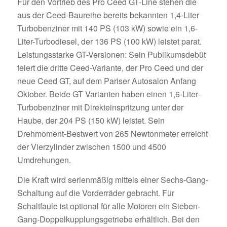
Für den Vortrieb des Pro Ceed GT-Line stehen die
aus der Ceed-Baureihe bereits bekannten 1,4-Liter
Turbobenziner mit 140 PS (103 kW) sowie ein 1,6-
Liter-Turbodiesel, der 136 PS (100 kW) leistet parat.
Leistungsstarke GT-Versionen: Sein Publikumsdebüt
feiert die dritte Ceed-Variante, der Pro Ceed und der
neue Ceed GT, auf dem Pariser Autosalon Anfang
Oktober. Beide GT Varianten haben einen 1,6-Liter-
Turbobenziner mit Direkteinspritzung unter der
Haube, der 204 PS (150 kW) leistet. Sein
Drehmoment-Bestwert von 265 Newtonmeter erreicht
der Vierzylinder zwischen 1500 und 4500
Umdrehungen.
Die Kraft wird serienmäßig mittels einer Sechs-Gang-
Schaltung auf die Vorderräder gebracht. Für
Schaltfaule ist optional für alle Motoren ein Sieben-
Gang-Doppelkupplungsgetriebe erhältlich. Bei den