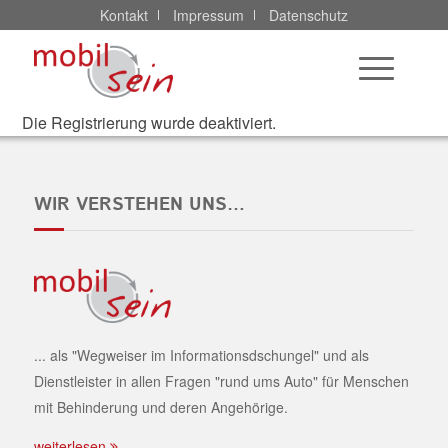
Kontakt
Impressum
Datenschutz
Die Registrierung wurde deaktiviert.
Mit der Versendung Ihrer Anfrage erklären Sie sich damit
einverstanden, dass Ihre Daten gespeichert und zur
Bearbeitung der Kontaktaufnahme sowie für die Zusendung
WIR VERSTEHEN UNS…
von Informationsmaterial genutzt werden. Eine
Weiterleitung an Dritte ist ausgeschlossen.
Weitere Hinweise zum Datenschutz entnehmen Sie bitte
unseren
Informationen zum Datenschutz
.
Ich stimme zu
Ich lehne ab
... als "Wegweiser im Informationsdschungel" und als
Dienstleister in allen Fragen "rund ums Auto" für Menschen
mit Behinderung und deren Angehörige.
weiterlesen